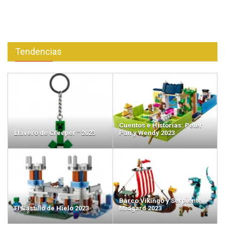
Tendencias
Cuentos e Historias: Peter
Llavero de Creeper™ 2023
Pan y Wendy 2023
Barco Vikingo y Serpiente
El Castillo de Hielo 2023
Midgard 2023