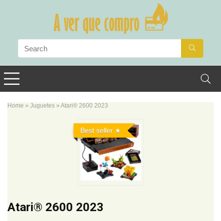
Home
»
Juguetes
»
Atari® 2600 2023
Best seller
Atari® 2600 2023