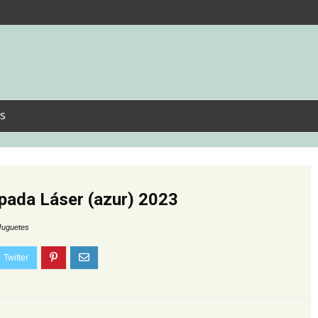
s
spada Láser (azur) 2023
Juguetes