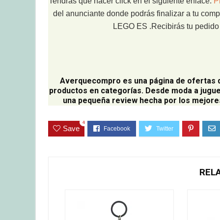
Tendrás que hacer click en el siguiente enlace:
P
del anunciante donde podrás finalizar a tu comp
LEGO ES .Recibirás tu pedido e
Averquecompro
es una página de ofertas 
productos en categorías. Desde moda a jugue
una pequeña review hecha por los mejores
4
Save
REL