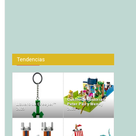
Tendencias
Cuentos e Historias:
Llavero de Creeper™
Peter Pan y Wendy
2023
2023