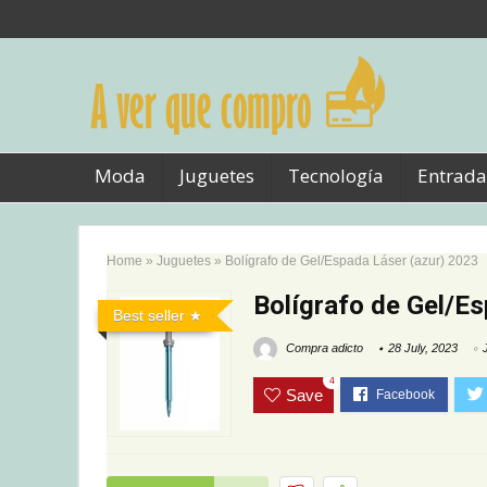
Moda
Juguetes
Tecnología
Entrada
Home
»
Juguetes
»
Bolígrafo de Gel/Espada Láser (azur) 2023
Bolígrafo de Gel/E
Best seller
Compra adicto
28 July, 2023
4
Save