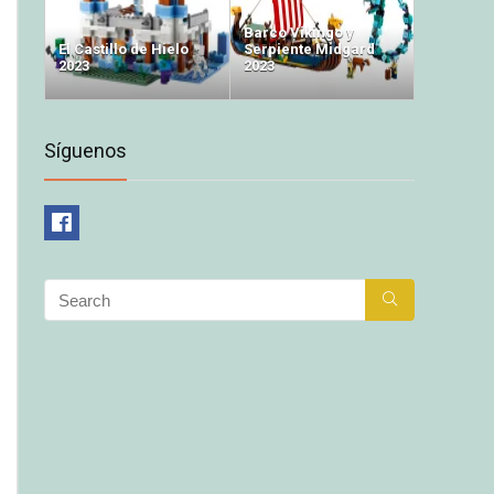
Barco Vikingo y
El Castillo de Hielo
Serpiente Midgard
2023
2023
Síguenos