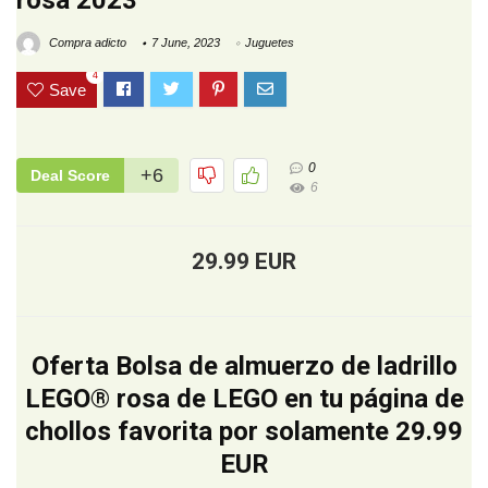
rosa 2023
Compra adicto
7 June, 2023
Juguetes
4
Save
0
+6
Deal Score
6
29.99 EUR
Oferta Bolsa de almuerzo de ladrillo
LEGO® rosa de LEGO en tu página de
chollos favorita por solamente 29.99
EUR