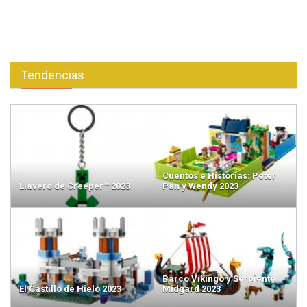
Tendencias
Cuentos e Historias: Peter
Llavero de Creeper™ 2023
Pan y Wendy 2023
Barco Vikingo y Serpiente
El Castillo de Hielo 2023
Midgard 2023