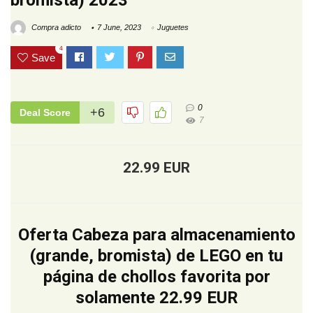
bromista) 2023
Compra adicto
7 June, 2023
Juguetes
4
Save
0
+6
Deal Score
7
22.99 EUR
Oferta Cabeza para almacenamiento
(grande, bromista) de LEGO en tu
página de chollos favorita por
solamente 22.99 EUR