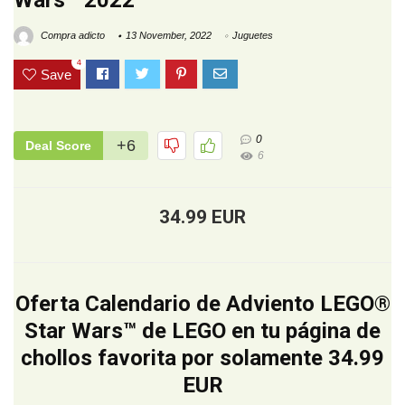
Wars™ 2022
Compra adicto
13 November, 2022
Juguetes
4
Save
0
+6
Deal Score
6
34.99 EUR
Oferta Calendario de Adviento LEGO®
Star Wars™ de LEGO en tu página de
chollos favorita por solamente 34.99
EUR