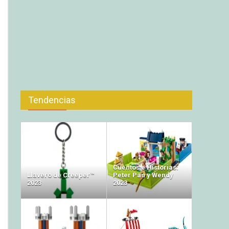
Tendencias
Cuentos e Historias:
Llavero de Creeper™
Peter Pan y Wendy
2023
2023