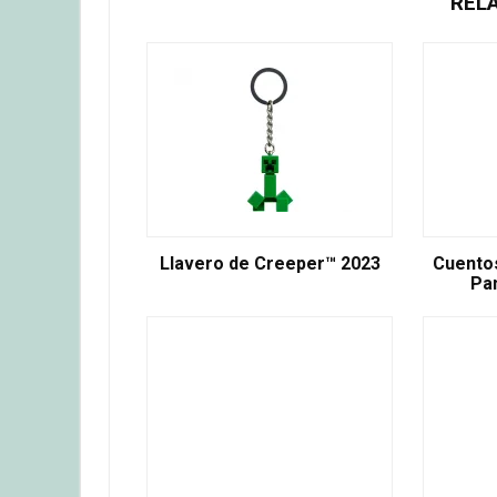
REL
Llavero de Creeper™ 2023
Cuentos
Pa