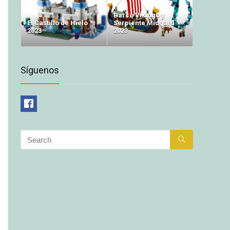
Barco Vikingo y
El Castillo de Hielo
Serpiente Midgard
2023
2023
Síguenos