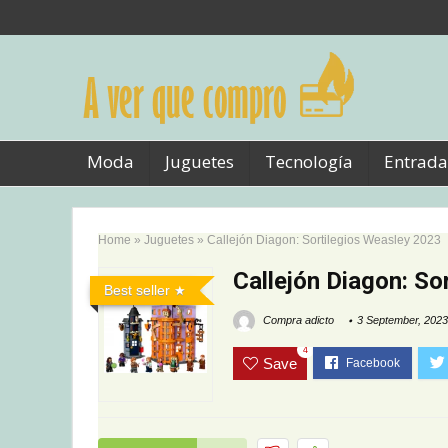
Moda
Juguetes
Tecnología
Entrada
Home
»
Juguetes
»
Callejón Diagon: Sortilegios Weasley 2023
Callejón Diagon: So
Best seller
Compra adicto
3 September, 2023
4
Save