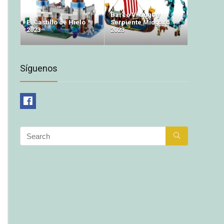
Barco Vikingo y
El Castillo de Hielo
Serpiente Midgard
2023
2023
Síguenos