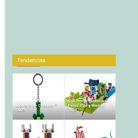
Tendencias
Cuentos e Historias:
Llavero de Creeper™
Peter Pan y Wendy
2023
2023