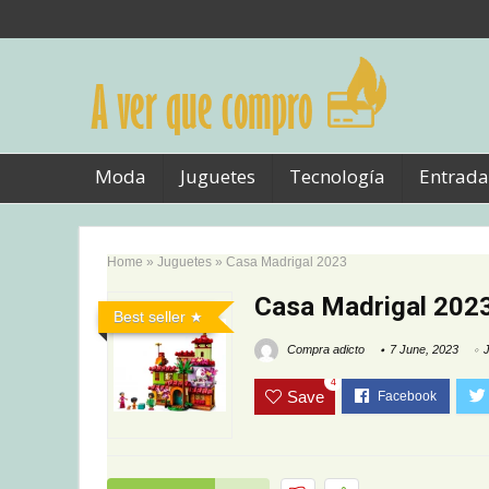
Moda
Juguetes
Tecnología
Entrada
Home
»
Juguetes
»
Casa Madrigal 2023
Casa Madrigal 202
Best seller
Compra adicto
7 June, 2023
4
Save