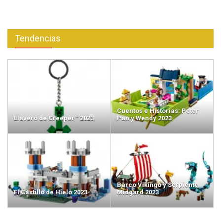
Tendencias
Cuentos e Historias: Peter
Llavero de Creeper™ 2023
Pan y Wendy 2023
Barco Vikingo y Serpiente
El Castillo de Hielo 2023
Midgard 2023