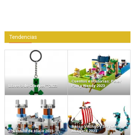
Tendencias
Cuentos e Historias: Peter
Llavero de Creeper™ 2023
Pan y Wendy 2023
Barco Vikingo y Serpiente
El Castillo de Hielo 2023
Midgard 2023