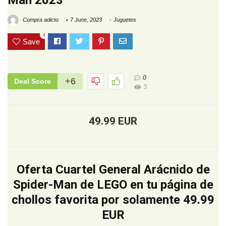
Man 2023
Compra adicto
7 June, 2023
Juguetes
4
Save
0
+6
Deal Score
5
49.99 EUR
Oferta Cuartel General Arácnido de
Spider-Man de LEGO en tu página de
chollos favorita por solamente 49.99
EUR