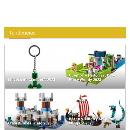
Tendencias
Cuentos e Historias: Peter
Llavero de Creeper™ 2023
Pan y Wendy 2023
Barco Vikingo y Serpiente
El Castillo de Hielo 2023
Midgard 2023