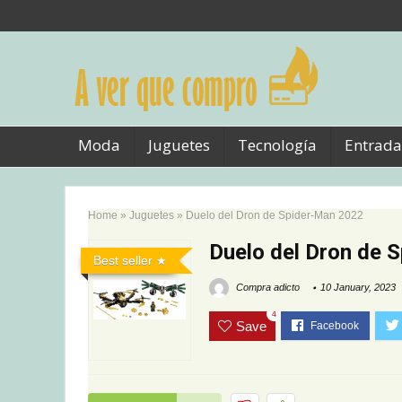
Moda
Juguetes
Tecnología
Entrada
Home
»
Juguetes
»
Duelo del Dron de Spider-Man 2022
Duelo del Dron de 
Best seller
Compra adicto
10 January, 2023
4
Save