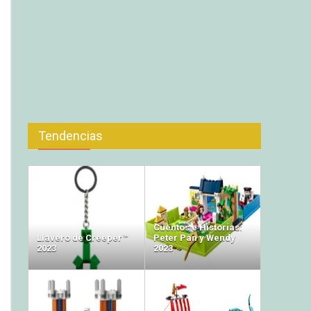
Tendencias
Cuentos e Historias:
Llavero de Creeper™
Peter Pan y Wendy
2023
2023