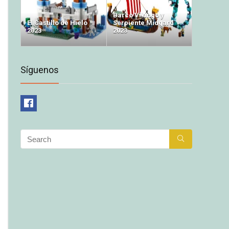
Barco Vikingo y
El Castillo de Hielo
Serpiente Midgard
2023
2023
Síguenos