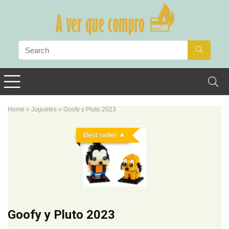
Home
»
Juguetes
»
Goofy y Pluto 2023
Best seller
Goofy y Pluto 2023