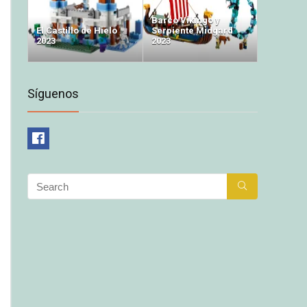
Barco Vikingo y
El Castillo de Hielo
Serpiente Midgard
2023
2023
Síguenos