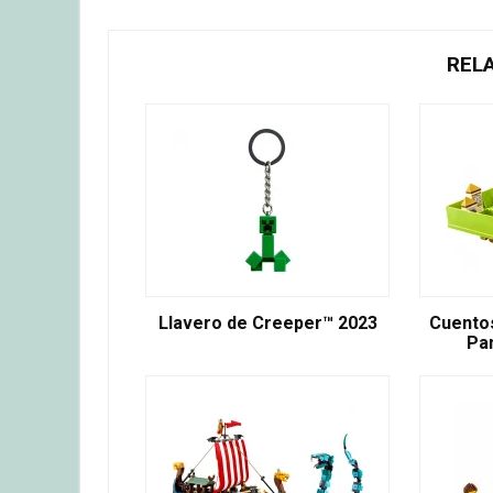
REL
Llavero de Creeper™ 2023
Cuentos
Pa