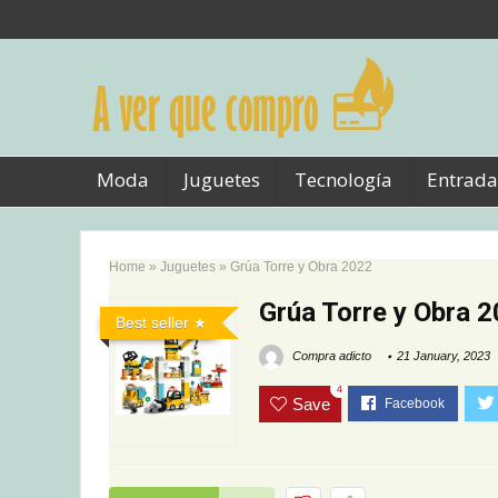
Moda
Juguetes
Tecnología
Entrada
Home
»
Juguetes
»
Grúa Torre y Obra 2022
Grúa Torre y Obra 
Best seller
Compra adicto
21 January, 2023
4
Save