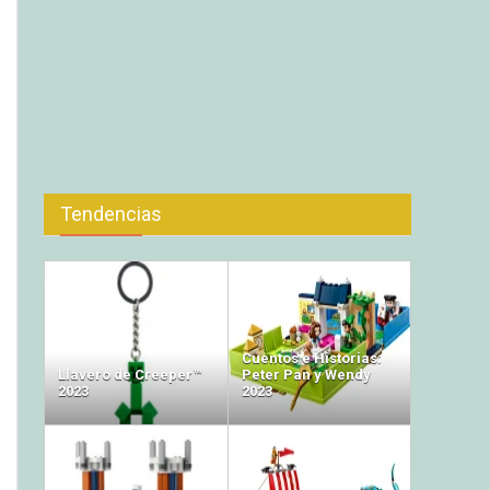
Tendencias
Cuentos e Historias:
Llavero de Creeper™
Peter Pan y Wendy
2023
2023