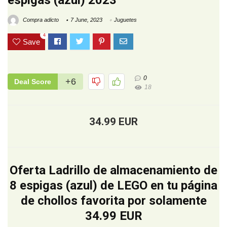
espigas (azul) 2023
Compra adicto
7 June, 2023
Juguetes
4
Save
0
+6
Deal Score
18
34.99 EUR
Oferta Ladrillo de almacenamiento de
8 espigas (azul) de LEGO en tu página
de chollos favorita por solamente
34.99 EUR