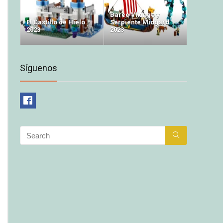
Barco Vikingo y
El Castillo de Hielo
Serpiente Midgard
2023
2023
Síguenos