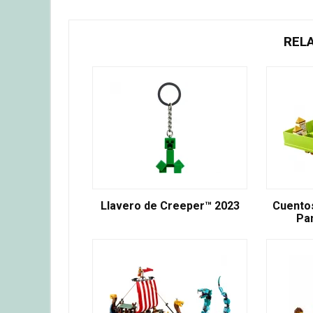
REL
Llavero de Creeper™ 2023
Cuentos
Pa