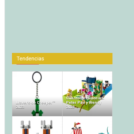
Tendencias
Cuentos e Historias:
Llavero de Creeper™
Peter Pan y Wendy
2023
2023