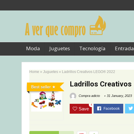
Moda
Juguetes
Tecnología
Entrada
Home
»
Juguetes
»
Ladrillos Creativos LEGO® 2022
Ladrillos Creativo
Best seller
Compra adicto
31 January, 2023
4
Save