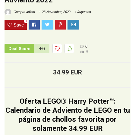
Adviento 2022
Compra adicto
23 November, 2022
Juguetes
4
Save
0
+6
Deal Score
9
34.99 EUR
Oferta LEGO® Harry Potter™:
Calendario de Adviento de LEGO en tu
página de chollos favorita por
solamente 34.99 EUR