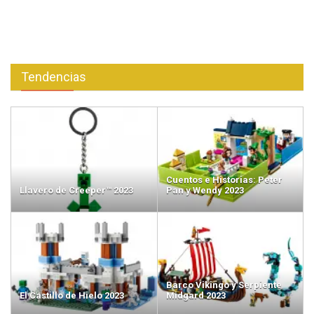
Tendencias
Cuentos e Historias: Peter
Llavero de Creeper™ 2023
Pan y Wendy 2023
Barco Vikingo y Serpiente
El Castillo de Hielo 2023
Midgard 2023