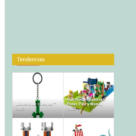
Tendencias
Cuentos e Historias:
Llavero de Creeper™
Peter Pan y Wendy
2023
2023