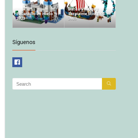
Barco Vikingo y
El Castillo de Hielo
Serpiente Midgard
2023
2023
Síguenos