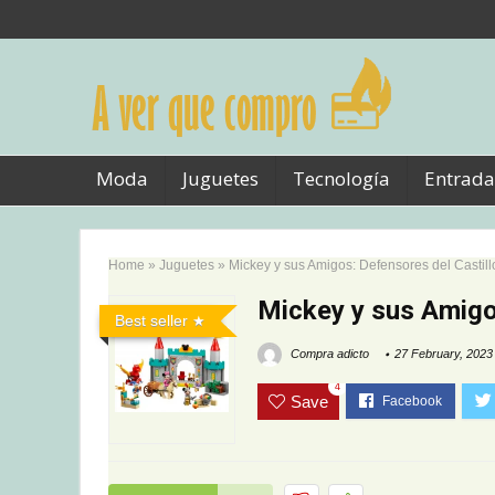
Moda
Juguetes
Tecnología
Entrada
Home
»
Juguetes
»
Mickey y sus Amigos: Defensores del Castil
Mickey y sus Amigo
Best seller
Compra adicto
27 February, 2023
4
Save