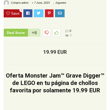
Compra adicto
7 June, 2023
Juguetes
4
Save
0
+6
Deal Score
5
19.99 EUR
Oferta Monster Jam™ Grave Digger™
de LEGO en tu página de chollos
favorita por solamente 19.99 EUR