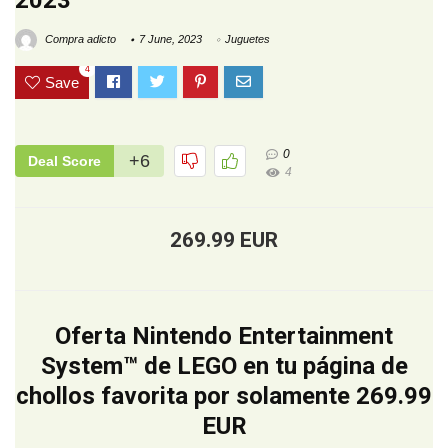
2023
Compra adicto
7 June, 2023
Juguetes
4
Save
0
+6
Deal Score
4
269.99 EUR
Oferta Nintendo Entertainment
System™ de LEGO en tu página de
chollos favorita por solamente 269.99
EUR