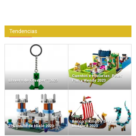
Tendencias
Cuentos e Historias: Peter
Llavero de Creeper™ 2023
Pan y Wendy 2023
Barco Vikingo y Serpiente
El Castillo de Hielo 2023
Midgard 2023