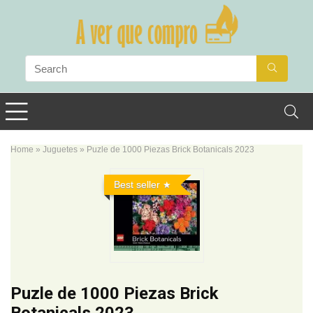
Home
»
Juguetes
»
Puzle de 1000 Piezas Brick Botanicals 2023
Best seller
Puzle de 1000 Piezas Brick