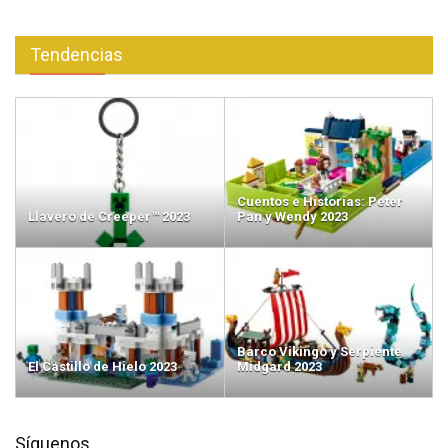
Tendencias
Cuentos e Historias: Peter
Llavero de Creeper™ 2023
Pan y Wendy 2023
Barco Vikingo y Serpiente
El Castillo de Hielo 2023
Midgard 2023
Síguenos